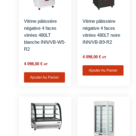
Vitrine pâtissière
Vitrine pâtissière
négative 4 faces
négative 4 faces
vitrées 480LT
vitrées 480LT noire
blanche INN/VB-W5-
INN/VB-B9-R2
R2
4 098,00
€
HT
4 098,00
€
HT
Ajouter Au Panier
Ajouter Au Panier