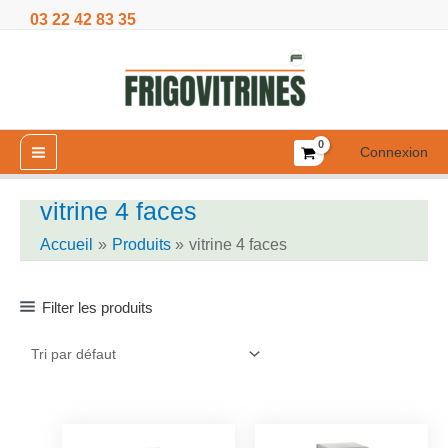
Aller
03 22 42 83 35
au
contenu
Connexion
vitrine 4 faces
Accueil
Produits
vitrine 4 faces
Filter les produits