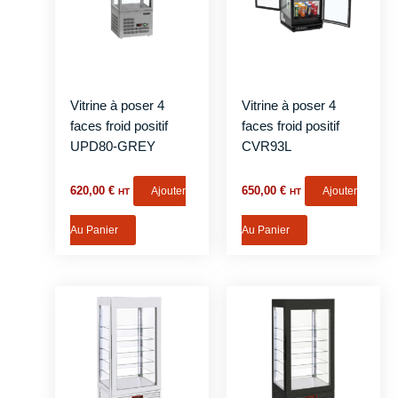
Vitrine à poser 4
Vitrine à poser 4
faces froid positif
faces froid positif
UPD80-GREY
CVR93L
620,00
€
Ajouter
650,00
€
Ajouter
HT
HT
Au Panier
Au Panier