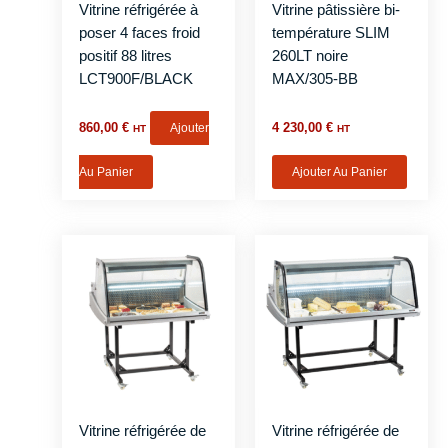
Vitrine réfrigérée à
Vitrine pâtissière bi-
poser 4 faces froid
température SLIM
positif 88 litres
260LT noire
LCT900F/BLACK
MAX/305-BB
860,00
€
Ajouter
4 230,00
€
HT
HT
Au Panier
Ajouter Au Panier
Vitrine réfrigérée de
Vitrine réfrigérée de