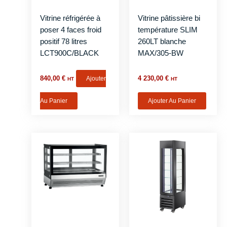
Vitrine réfrigérée à
Vitrine pâtissière bi
poser 4 faces froid
température SLIM
positif 78 litres
260LT blanche
LCT900C/BLACK
MAX/305-BW
840,00
€
Ajouter
4 230,00
€
HT
HT
Au Panier
Ajouter Au Panier