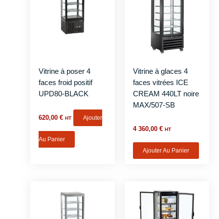
Vitrine à poser 4
Vitrine à glaces 4
faces froid positif
faces vitrées ICE
UPD80-BLACK
CREAM 440LT noire
MAX/507-SB
620,00
€
Ajouter
HT
4 360,00
€
HT
Au Panier
Ajouter Au Panier