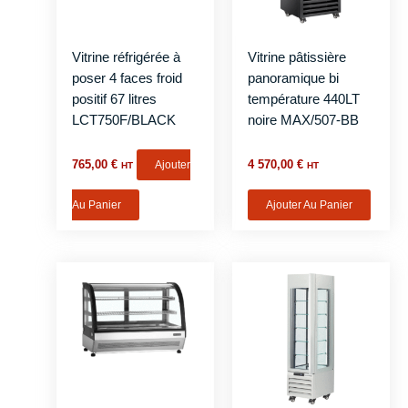
Vitrine réfrigérée à
Vitrine pâtissière
poser 4 faces froid
panoramique bi
positif 67 litres
température 440LT
LCT750F/BLACK
noire MAX/507-BB
765,00
€
Ajouter
4 570,00
€
HT
HT
Au Panier
Ajouter Au Panier