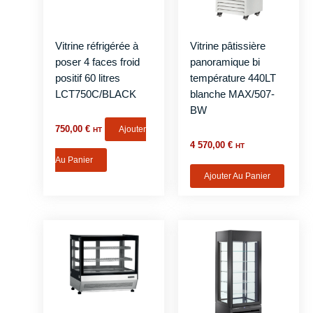
Vitrine réfrigérée à
Vitrine pâtissière
poser 4 faces froid
panoramique bi
positif 60 litres
température 440LT
LCT750C/BLACK
blanche MAX/507-
BW
750,00
€
Ajouter
HT
4 570,00
€
HT
Au Panier
Ajouter Au Panier