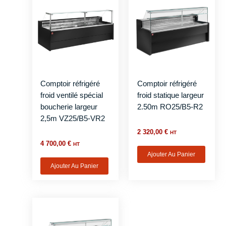
Comptoir réfrigéré
Comptoir réfrigéré
froid ventilé spécial
froid statique largeur
boucherie largeur
2.50m RO25/B5-R2
2,5m VZ25/B5-VR2
2 320,00
€
HT
4 700,00
€
HT
Ajouter Au Panier
Ajouter Au Panier