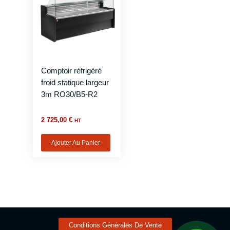
Comptoir réfrigéré
froid statique largeur
3m RO30/B5-R2
2 725,00
€
HT
Ajouter Au Panier
Conditions Générales De Vente