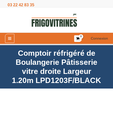
Aller
03 22 42 83 35
Boulangerie
au
Pâtisserie
contenu
vitre
droite
Largeur
1.20m
Connexion
LPD1203F/BLACK
Comptoir réfrigéré de
Boulangerie Pâtisserie
vitre droite Largeur
1.20m LPD1203F/BLACK