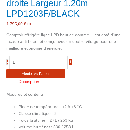
droite Largeur 1.20m
LPD1203F/BLACK
1 795,00
€
HT
Comptoir réfrigéré ligne LPD haut de gamme. Il est doté d’une
façade anti-buée et conçu avec un double vitrage pour une
meilleure économie d’énergie.
quantité
+
-
de
Comptoir
Ajouter Au Panier
réfrigéré
Description
de
Boulangerie
Mesures et contenu
Pâtisserie
vitre
Plage de température :
+2 à +8 °C
droite
Classe climatique :
3
Largeur
Poids brut / net :
271 / 253 kg
1.20m
Volume brut / net :
530 / 258 l