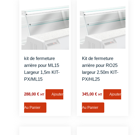
kit de fermeture
Kit de fermeture
arrière pour ML15
arrière pour RO25
Largeur 1,5m KIT-
largeur 2.50m KIT-
PX/ML15
PX/HL25
288,00
€
Ajouter
345,00
€
Ajouter
HT
HT
Au Panier
Au Panier