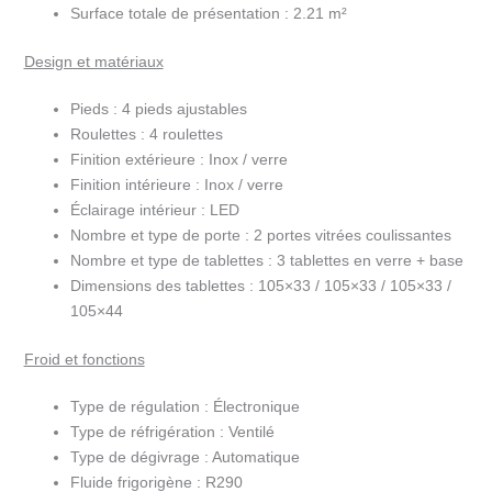
LPD1203F/BLACK
Surface totale de présentation :
2.21 m²
Design et matériaux
Pieds :
4 pieds ajustables
Roulettes :
4 roulettes
Finition extérieure :
Inox / verre
Finition intérieure :
Inox / verre
Éclairage intérieur :
LED
Nombre et type de porte :
2 portes vitrées coulissantes
Nombre et type de tablettes :
3 tablettes en verre + base
Dimensions des tablettes :
105×33 / 105×33 / 105×33 /
105×44
Froid et fonctions
Type de régulation :
Électronique
Type de réfrigération :
Ventilé
Type de dégivrage :
Automatique
Fluide frigorigène :
R290