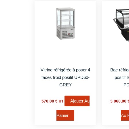
Vitrine réfrigérée à poser 4
Bac réfrig
faces froid positif UPD60-
positif
GREY
PD
Ajouter Au
570,00
€
3 060,00
HT
Panier
Au 