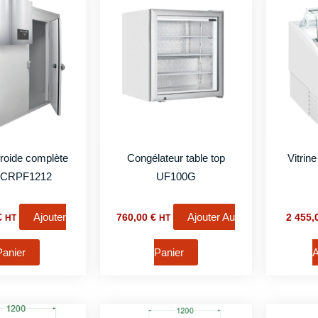
roide complète
Congélateur table top
Vitrin
 CRPF1212
UF100G
Ajouter
Ajouter Au
€
760,00
€
2 455
HT
HT
Panier
Panier
A