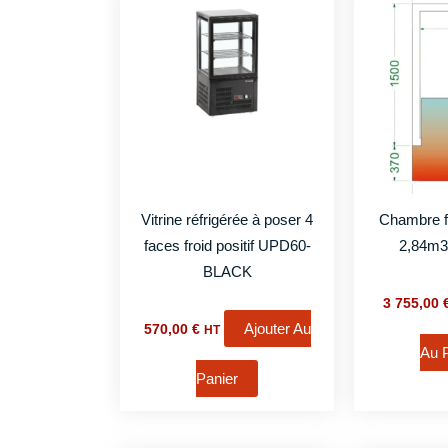
Vitrine réfrigérée à poser 4
Chambre f
faces froid positif UPD60-
2,84m
BLACK
3 755,00
Ajouter Au
570,00
€
HT
Au 
Panier