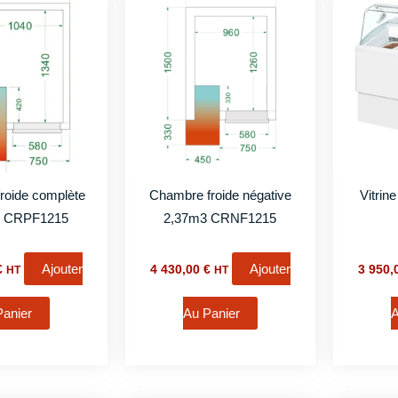
roide complète
Chambre froide négative
Vitrin
3 CRPF1215
2,37m3 CRNF1215
Ajouter
Ajouter
€
4 430,00
€
3 950
HT
HT
Panier
Au Panier
A