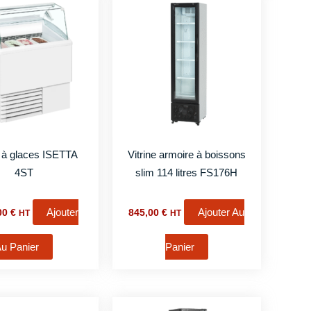
e à glaces ISETTA
Vitrine armoire à boissons
4ST
slim 114 litres FS176H
Ajouter
Ajouter Au
,00
€
845,00
€
HT
HT
u Panier
Panier