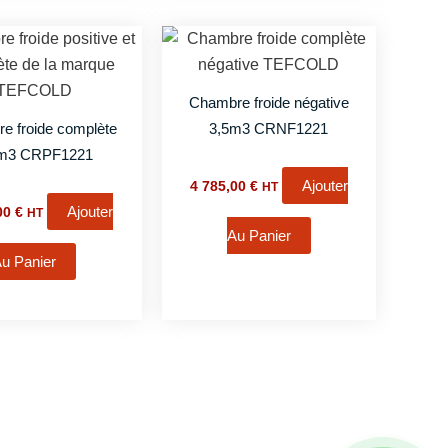
Chambre froide négative
e froide complète
3,5m3 CRNF1221
1m3 CRPF1221
Ajouter
4 785,00
€
HT
Ajouter
,00
€
HT
Au Panier
u Panier