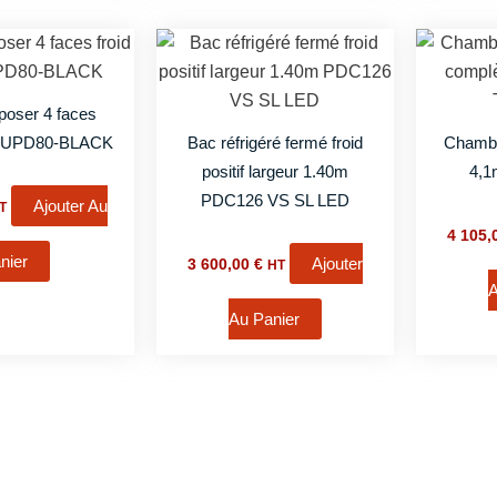
 poser 4 faces
tif UPD80-BLACK
Bac réfrigéré fermé froid
Chambr
positif largeur 1.40m
4,
PDC126 VS SL LED
Ajouter Au
T
4 105
nier
Ajouter
3 600,00
€
HT
A
Au Panier