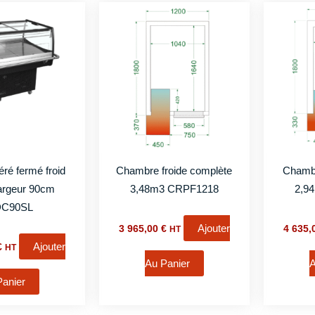
éré fermé froid
Chambre froide complète
Chambr
 largeur 90cm
3,48m3 CRPF1218
2,9
C90SL
Ajouter
3 965,00
€
4 635
HT
Ajouter
€
HT
Au Panier
A
Panier