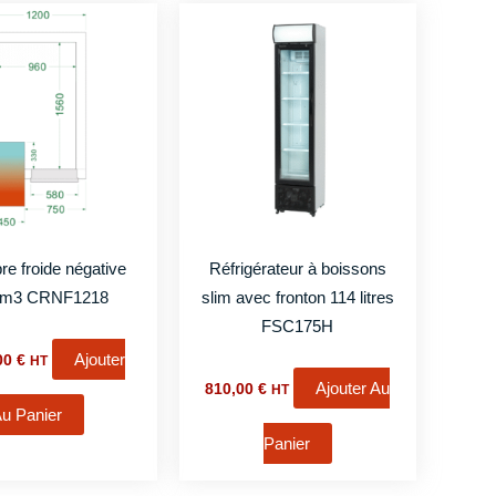
e froide négative
Réfrigérateur à boissons
4m3 CRNF1218
slim avec fronton 114 litres
FSC175H
Ajouter
,00
€
HT
Ajouter Au
810,00
€
HT
u Panier
Panier