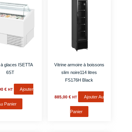
e à glaces ISETTA
Vitrine armoire à boissons
6ST
slim noire114 litres
FS176H Black
Ajouter
,00
€
HT
Ajouter Au
885,00
€
HT
u Panier
Panier