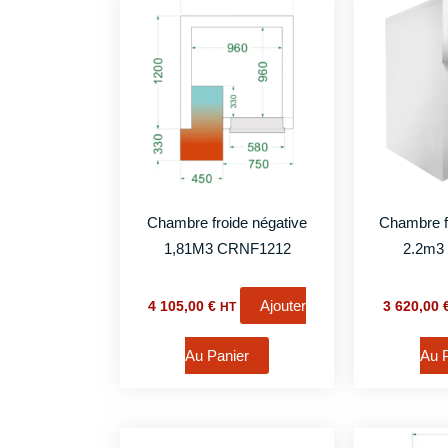
Chambre froide négative
Chambre f
1,81M3 CRNF1212
2.2m3
Ajouter
4 105,00
€
3 620,00
HT
Au Panier
Au 